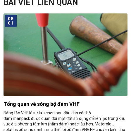
BÀI VIẾT LIÊN QUAN
08
01
Tổng quan về sóng bộ đàm VHF
Băng tần VHF là sự lựa chọn ban đầu cho các bộ
đàm manpack được quân đội mặt đất sử dụng để liên lạc trong khu
vực địa phương tám km (năm dặm) hoặc lâu hơn. Motorola
solutins bổ sung danh mục thiết bị bộ đàm VHF, HF chuyên biện cho