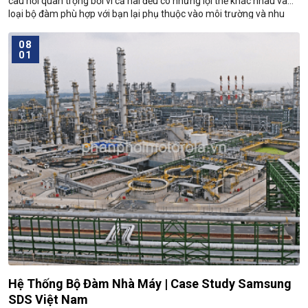
câu hỏi quan trọng bởi vì cả hai đều có những lợi thế khác nhau và
loại bộ đàm phù hợp với bạn lại phụ thuộc vào môi trường và nhu
cầu sử dụng của bạn.
08
01
Hệ Thống Bộ Đàm Nhà Máy | Case Study Samsung
SDS Việt Nam