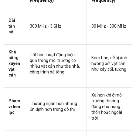
Frequency)
Frequency)
Dải
tần
300 MHz - 3 GHz
30 MHz - 300 MHz
số
Khả
Tốt hơn, hoạt động hiệu
năng
Kém hơn, dễ bị ảnh
quả trong môi trường có
xuyên
hưởng bởi vật cản
nhiều vật cản như tòa nhà,
vật
như cây cối, tường
công trình bê tông
cản
Xa hơn khi ở môi
Phạm
trường thoáng
Thường ngắn hơn nhưng
vi liên
đãng như nông
ổn định hơn trong đô thị
lạc
thôn hoặc ngoài
trời