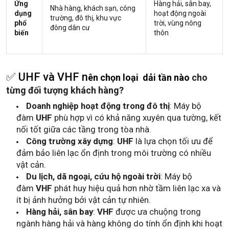
Ứng
Hàng hải, sân bay,
Nhà hàng, khách sạn, công
dụng
hoạt động ngoài
trường, đô thị, khu vực
phổ
trời, vùng nông
đông dân cư
biến
thôn
✅
UHF và VHF n
ên chọn loại dải tần nào
cho
từng đối tượng khách hàng?
Doanh nghiệp hoạt động trong đô thị
: Máy bộ
đàm
UHF
phù hợp vì có khả năng xuyên qua tường, kết
nối tốt giữa các tầng trong tòa nhà.
Công trường xây dựng
:
UHF
là lựa chọn tối ưu để
đảm bảo liên lạc ổn định trong môi trường có nhiều
vật cản.
Du lịch, dã ngoại, cứu hộ ngoài trời
: Máy bộ
đàm
VHF
phát huy hiệu quả hơn nhờ tầm liên lạc xa và
ít bị ảnh hưởng bởi vật cản tự nhiên.
Hàng hải, sân bay
:
VHF
được ưa chuộng trong
ngành hàng hải và hàng không do tính ổn định khi hoạt