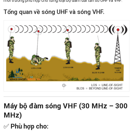
môi trường phù hợp cho từng loại bộ đàm dải tần số UHF va VHF:
Tổng quan về sóng UHF và sóng VHF.
Máy bộ đàm sóng VHF (30 MHz – 300
MHz)
✅
Phù hợp cho: