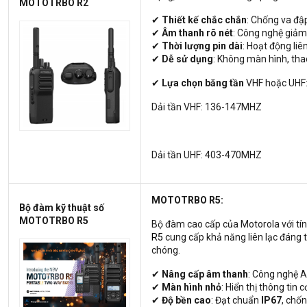
MOTOTRBO R2
✔
Thiết kế chắc chắn
: Chống va đậ
✔
Âm thanh rõ nét
: Công nghệ giảm 
✔
Thời lượng pin dài
: Hoạt động liê
✔
Dễ sử dụng
: Không màn hình, tha
✔
Lựa chọn băng tần
VHF hoặc UHF
Dải tần VHF: 136-147MHZ
Dải tần UHF: 403-470MHZ
MOTOTRBO R5:
Bộ đàm kỹ thuật số
MOTOTRBO R5
Bộ đàm cao cấp của Motorola với tí
R5
cung cấp khả năng liên lạc đáng 
chóng.
✔
Nâng cấp âm thanh
: Công nghệ AI
✔
Màn hình nhỏ
: Hiển thị thông tin
✔
Độ bền cao
: Đạt chuẩn
IP67
, chố