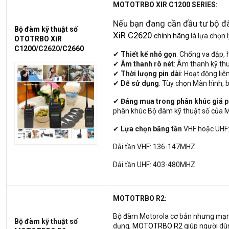
MOTOTRBO XIR C1200 SERIES:
Nếu bạn đang cần đầu tư bộ đàm
Bộ đàm kỹ thuật số
XiR C2620
chính hãng
là lựa chọn 
OTOTRBO XiR
C1200
/C2620/
C2660
✔
Thiết kế nhỏ gọn
: Chống va đập, 
✔
Âm thanh rõ nét
: Âm thanh kỹ thu
✔
Thời lượng pin dài
: Hoạt động liê
✔
Dễ sử dụng
: Tùy chọn Màn hình, 
✔
Đáng mua trong phân khúc giá p
phân khúc Bộ đàm kỹ thuật số của Mo
✔
Lựa chọn băng tần
VHF hoặc UHF
Dải tần VHF: 136-147MHZ
Dải tần UHF: 403-480MHZ
MOTOTRBO R2:
Bộ đàm Motorola cơ bản nhưng mạnh 
Bộ đàm kỹ thuật số
dụng,
MOTOTRBO R2
giúp người dùn