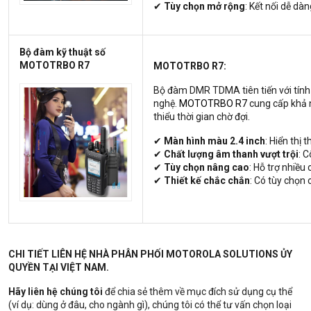
✔
Tùy chọn mở rộng
: Kết nối dễ dàn
Bộ đàm kỹ thuật số
MOTOTRBO R7
MOTOTRBO R7:
Bộ đàm DMR TDMA tiên tiến với tính
nghệ.
MOTOTRBO R7
cung cấp khả n
thiểu thời gian chờ đợi.
✔
Màn hình màu 2.4 inch
: Hiển thị 
✔
Chất lượng âm thanh vượt trội
: 
✔
Tùy chọn nâng cao
: Hỗ trợ nhiều
✔
Thiết kế chắc chắn
: Có tùy chọn
CHI TIẾT LIÊN HỆ NHÀ PHÂN PHỐI MOTOROLA SOLUTIONS ỦY
QUYỀN TẠI VIỆT NAM.
Hãy liên hệ chúng tôi
để chia sẻ thêm về mục đích sử dụng cụ thể
(ví dụ: dùng ở đâu, cho ngành gì), chúng tôi có thể tư vấn chọn loại