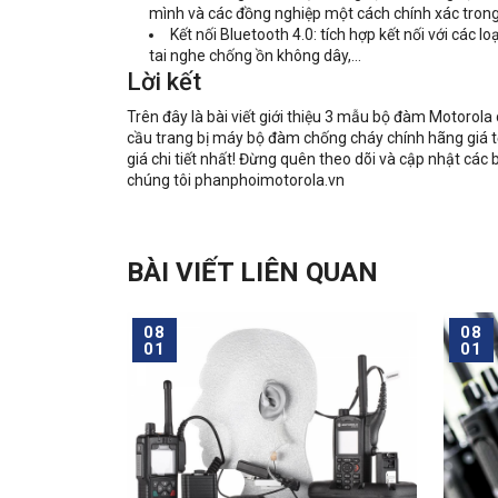
mình và các đồng nghiệp một cách chính xác trong
Kết nối Bluetooth 4.0: tích hợp kết nối với các
tai nghe chống ồn không dây,…
Lời kết
Trên đây là bài viết giới thiệu 3 mẫu bộ đàm Motorol
cầu trang bị máy bộ đàm chống cháy chính hãng giá tố
giá chi tiết nhất! Đừng quên theo dõi và cập nhật các b
chúng tôi phanphoimotorola.vn
BÀI VIẾT LIÊN QUAN
08
08
01
01