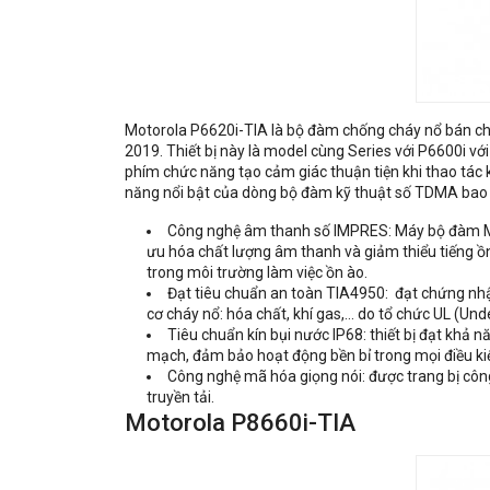
Motorola P6620i-TIA là bộ đàm chống cháy nổ bán chạ
2019. Thiết bị này là model cùng Series với P6600i vớ
phím chức năng tạo cảm giác thuận tiện khi thao tác 
năng nổi bật của dòng bộ đàm kỹ thuật số TDMA bao
Công nghệ âm thanh số IMPRES: Máy bộ đàm Mo
ưu hóa chất lượng âm thanh và giảm thiểu tiếng ồn
trong môi trường làm việc ồn ào.
Đạt tiêu chuẩn an toàn TIA4950: đạt chứng nh
cơ cháy nổ: hóa chất, khí gas,… do tổ chức UL (Un
Tiêu chuẩn kín bụi nước IP68: thiết bị đạt khả
mạch, đảm bảo hoạt động bền bỉ trong mọi điều k
Công nghệ mã hóa giọng nói: được trang bị côn
truyền tải.
Motorola P8660i-TIA