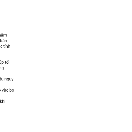
 năm
 bàn
c tính
p tối
ùng
ều nguy
p vào bo
khi