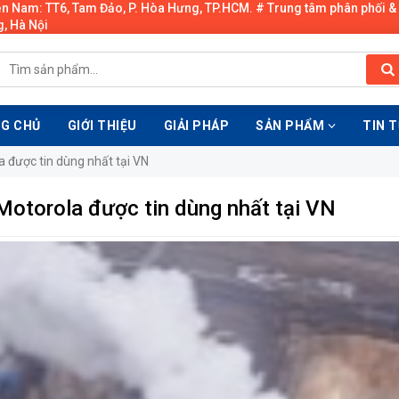
ền Nam: TT6, Tam Đảo, P. Hòa Hưng, TP.HCM. # Trung tâm phân phối &
, Hà Nội
G CHỦ
GIỚI THIỆU
GIẢI PHÁP
SẢN PHẨM
TIN 
được tin dùng nhất tại VN
otorola được tin dùng nhất tại VN