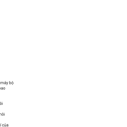
n máy bộ
bao
ôi
môi
í của