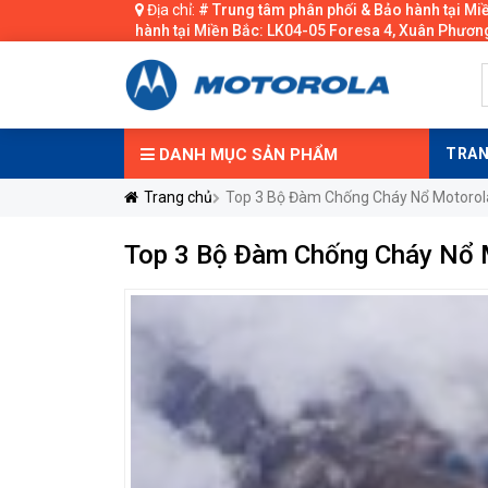
Địa chỉ:
# Trung tâm phân phối & Bảo hành tại Mi
hành tại Miền Bắc: LK04-05 Foresa 4, Xuân Phương
DANH MỤC
SẢN PHẨM
TRAN
Trang chủ
Top 3 Bộ Đàm Chống Cháy Nổ Motorola 
Top 3 Bộ Đàm Chống Cháy Nổ M