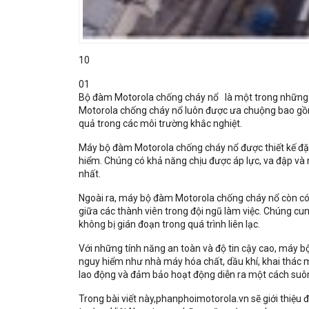
10
01
Bộ đàm Motorola chống cháy nổ là một trong những l
Motorola chống cháy nổ luôn được ưa chuộng bao gồm
quả trong các môi trường khắc nghiệt.
Máy bộ đàm Motorola chống cháy nổ được thiết kế đặc
hiểm. Chúng có khả năng chịu được áp lực, va đập và 
nhất.
Ngoài ra, máy bộ đàm Motorola chống cháy nổ còn có đ
giữa các thành viên trong đội ngũ làm việc. Chúng c
không bị gián đoạn trong quá trình liên lạc.
Với những tính năng an toàn và độ tin cậy cao, máy 
nguy hiểm như nhà máy hóa chất, dầu khí, khai thác m
lao động và đảm bảo hoạt động diễn ra một cách suôn
Trong bài viết này,phanphoimotorola.vn sẽ giới thiệ