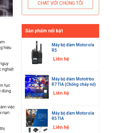
CHAT VỚI CHÚNG TÔI
Sản phẩm nổi bật
đàm
Máy bộ đàm Motorola
g hiệu
R5
Liên hệ
 nguy
c nghiệt
Máy bộ đàm Mototrbo
R7 TIA (Chống cháy nổ)
ên tục
i dùng
Liên hệ
làm việc
ai nạn
Máy bộ đàm Motorola
R5 TIA
Liên hệ
thị