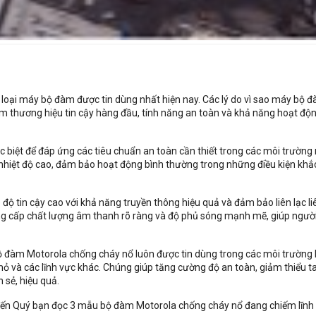
oại máy bộ đàm được tin dùng nhất hiện nay. Các lý do vì sao máy bộ 
 thương hiệu tin cậy hàng đầu, tính năng an toàn và khả năng hoạt độn
 biệt để đáp ứng các tiêu chuẩn an toàn cần thiết trong các môi trường
nhiệt độ cao, đảm bảo hoạt động bình thường trong những điều kiện khắ
ộ tin cậy cao với khả năng truyền thông hiệu quả và đảm bảo liên lạc li
ung cấp chất lượng âm thanh rõ ràng và độ phủ sóng mạnh mẽ, giúp ngườ
bộ đàm Motorola chống cháy nổ luôn được tin dùng trong các môi trường 
ỏ và các lĩnh vực khác. Chúng giúp tăng cường độ an toàn, giảm thiểu t
 sẻ, hiệu quả.
u đến Quý bạn đọc 3 mẫu bộ đàm Motorola chống cháy nổ đang chiếm lĩnh 