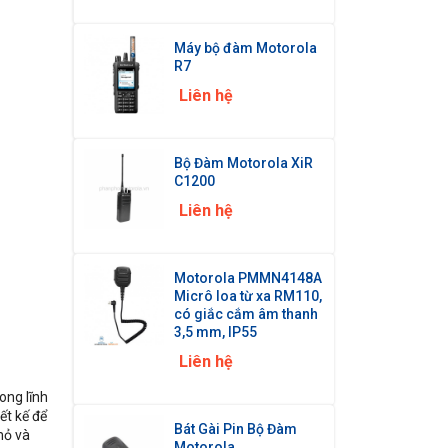
Máy bộ đàm Motorola
R7
Liên hệ
Bộ Đàm Motorola XiR
C1200
Liên hệ
Motorola PMMN4148A
Micrô loa từ xa RM110,
có giắc cắm âm thanh
3,5 mm, IP55
Liên hệ
ong lĩnh
ết kế để
Bát Gài Pin Bộ Đàm
mỏ và
Motorola