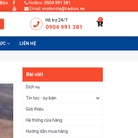
 Bảo
Hotline:
0904 991 381
Email:
motorola@radios.vn
0
Hỗ trợ 24/7
0904 991 381
TỨC
LIÊN HỆ
Bài viết
Dịch vụ
Tin tức - sự kiện
Giới thiệu
Hệ thống cửa hàng
Hướng dẫn mua hàng