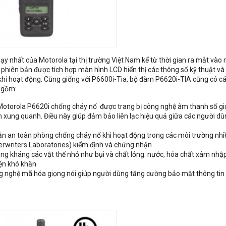
y nhất của Motorola tại thị trường Việt Nam kể từ thời gian ra mắt vào
i phiên bản được tích hợp màn hình LCD hiển thị các thông số kỹ thuật và
khi hoạt động. Cũng giống với P6600i-Tia, bộ đàm P6620i-TIA cũng có cá
 gồm:
torola P6620i chống cháy nổ được trang bị công nghệ âm thanh số giú
 xung quanh. Điều này giúp đảm bảo liên lạc hiệu quả giữa các người d
ận an toàn phòng chống cháy nổ khi hoạt động trong các môi trường nhi
derwriters Laboratories) kiểm định và chứng nhận
 năng kháng các vật thể nhỏ như bụi và chất lỏng: nước, hóa chất xâm nhậ
iện khó khăn
g nghệ mã hóa giọng nói giúp người dùng tăng cường bảo mật thông tin 