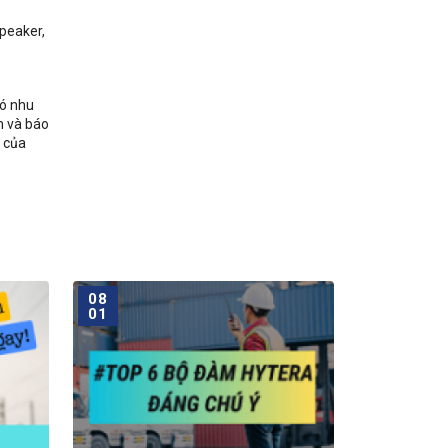
speaker,
có nhu
h và báo
c của
08
01