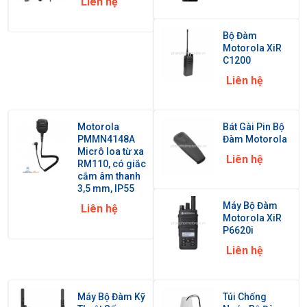
Liên hệ
Bộ Đàm
Motorola XiR
C1200
Liên hệ
Motorola
Bát Gài Pin Bộ
PMMN4148A
Đàm Motorola
Micrô loa từ xa
Liên hệ
RM110, có giắc
cắm âm thanh
3,5 mm, IP55
Máy Bộ Đàm
Liên hệ
Motorola XiR
P6620i
Liên hệ
Máy Bộ Đàm Kỹ
Túi Chống