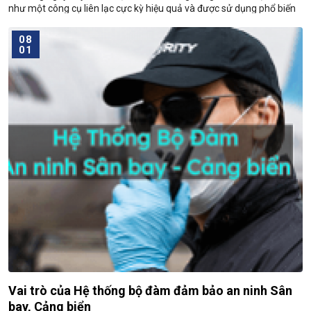
như một công cụ liên lạc cực kỳ hiệu quả và được sử dụng phổ biến
ngày nay dù
08
01
Vai trò của Hệ thống bộ đàm đảm bảo an ninh Sân
bay, Cảng biển