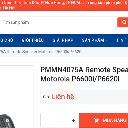
ền Nam: TT6, Tam Đảo, P. Hòa Hưng, TP.HCM. # Trung tâm phân phối &
, Hà Nội
G CHỦ
GIỚI THIỆU
GIẢI PHÁP
SẢN PHẨM
TIN 
A Remote Speaker Motorola P6600i/P6620i
PMMN4075A Remote Spea
Motorola P6600i/P6620i
Liên hệ
Giá:
–
+
MUA HÀNG