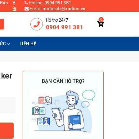
 Bảo
Hotline:
0904 991 381
Email:
motorola@radios.vn
0
Hỗ trợ 24/7
0904 991 381
TỨC
LIÊN HỆ
ker
BẠN CẦN HỖ TRỢ?