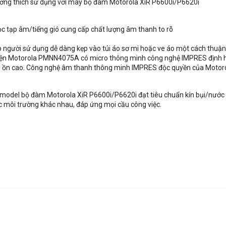
ng thích sử dụng với máy bộ đàm Motorola XiR P6600i/P6620i
c tạp âm/tiếng gió cung cấp chất lượng âm thanh to rõ
ời sử dụng dễ dàng kẹp vào túi áo sơ mi hoặc ve áo một cách thuận t
 kiện Motorola PMNN4075A có micro thông minh công nghệ IMPRES định hư
ng ồn cao. Công nghệ âm thanh thông minh IMPRES độc quyền của Motorol
del bộ đàm Motorola XiR P6600i/P6620i đạt tiêu chuẩn kín bụi/nước 
 môi trường khác nhau, đáp ứng mọi cầu công việc.