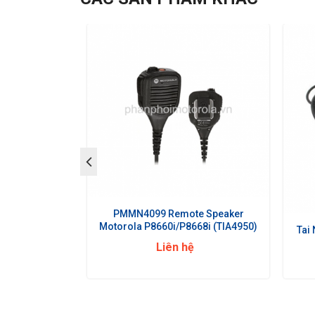
e Speaker
PMMN4099 Remote Speaker
68i (TIA4950)
Motorola P8660i/P8668i (TIA4950)
Tai
Liên hệ