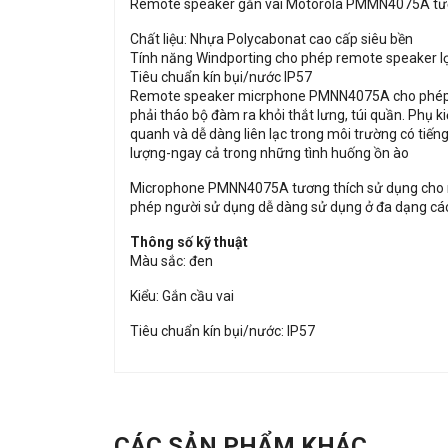
Remote speaker gắn vai Motorola PMMN4075A tươ
Chất liệu: Nhựa Polycabonat cao cấp siêu bền
Tính năng Windporting cho phép remote speaker lọ
Tiêu chuẩn kín bụi/nước IP57
Remote speaker micrphone PMNN4075A cho phép ngư
phải tháo bộ đàm ra khỏi thắt lưng, túi quần. Phụ
quanh và dễ dàng liên lạc trong môi trường có tiế
lượng-ngay cả trong những tình huống ồn ào
Microphone PMNN4075A tương thích sử dụng cho mo
phép người sử dụng dễ dàng sử dụng ở đa dạng các
Thông số kỹ thuật
Màu sắc: đen
Kiểu: Gắn cầu vai
Tiêu chuẩn kín bụi/nước: IP57
CÁC SẢN PHẨM KHÁC