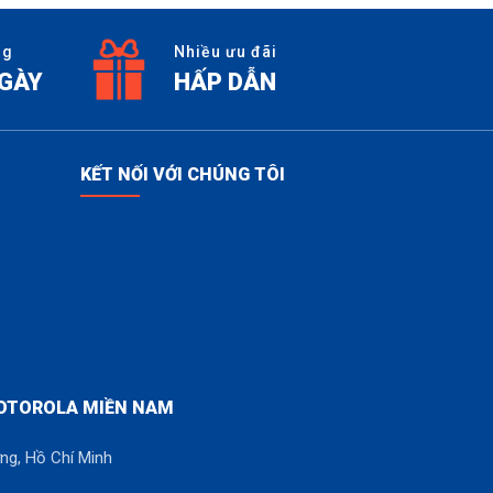
ng
Nhiều ưu đãi
NGÀY
HẤP DẪN
KẾT NỐI VỚI CHÚNG TÔI
OTOROLA MIỀN NAM
ng, Hồ Chí Minh