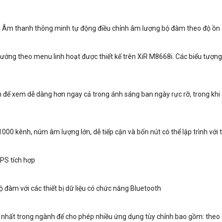
g Âm thanh thông minh tự động điều chỉnh âm lượng bộ đàm theo độ ồn
ớng theo menu linh hoạt được thiết kế trên XiR M8668i. Các biểu tượng 
iện để xem dễ dàng hơn ngay cả trong ánh sáng ban ngày rực rỡ, trong kh
000 kênh, núm âm lượng lớn, dễ tiếp cận và bốn nút có thể lập trình với
PS tích hợp
bộ đàm với các thiết bị dữ liệu có chức năng Bluetooth
hất trong ngành để cho phép nhiều ứng dụng tùy chỉnh bao gồm: theo dõi v