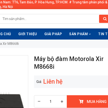
ền Nam: TT6, Tam Đảo, P. Hòa Hưng, TP.HCM. # Trung tâm phân phối &
, Hà Nội
G CHỦ
GIỚI THIỆU
GIẢI PHÁP
SẢN PHẨM
TIN 
a Xir M8668i
Máy bộ đàm Motorola Xir
M8668i
Liên hệ
Giá:
–
+
MUA HÀNG