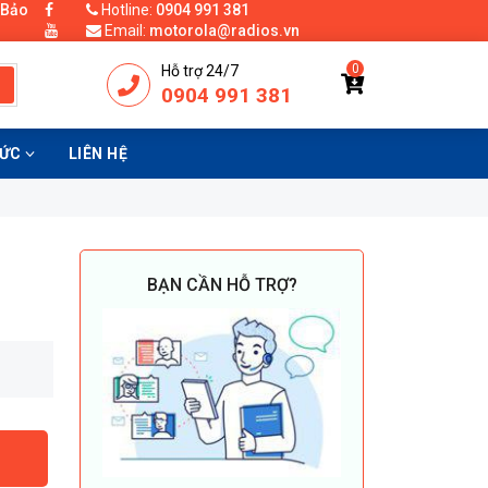
 Bảo
Hotline:
0904 991 381
Email:
motorola@radios.vn
0
Hỗ trợ 24/7
0904 991 381
TỨC
LIÊN HỆ
BẠN CẦN HỖ TRỢ?