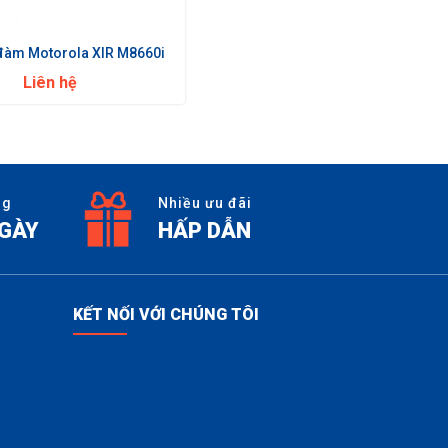
đàm Motorola XIR M8660i
Liên hệ
ng
Nhiều ưu đãi
NGÀY
HẤP DẪN
KẾT NỐI VỚI CHÚNG TÔI