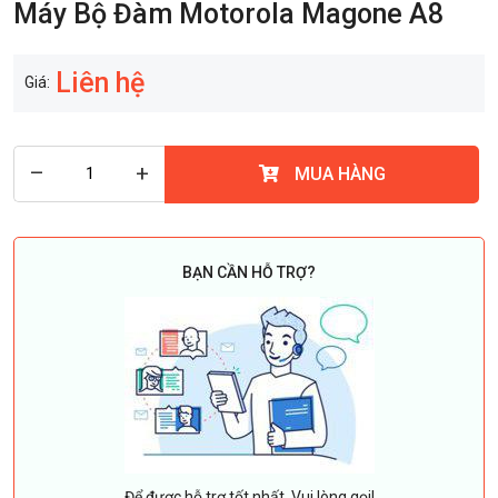
Máy Bộ Đàm Motorola Magone A8
Liên hệ
Giá:
–
+
MUA HÀNG
BẠN CẦN HỖ TRỢ?
Để được hỗ trợ tốt nhất. Vui lòng gọi!